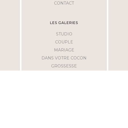
CONTACT
LES GALERIES
STUDIO
COUPLE
MARIAGE
DANS VOTRE COCON
GROSSESSE
AIDES
MENTIONS LÉGALES
C.C.V
F.A.Q
POLITIQUE DE CONFIDENTIALITÉ