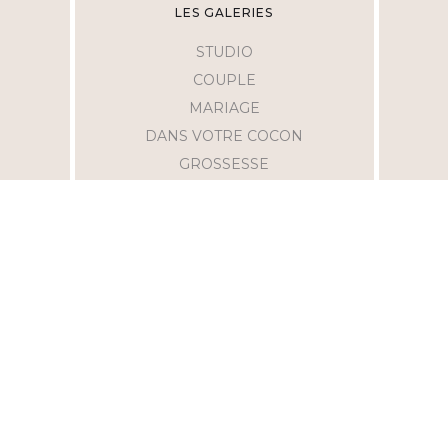
LES GALERIES
STUDIO
COUPLE
MARIAGE
DANS VOTRE COCON
GROSSESSE
AIDES
MENTIONS LÉGALES
C.C.V
F.A.Q
POLITIQUE DE CONFIDENTIALITÉ
ME SUIVRE