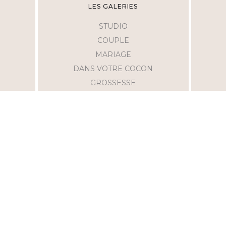
LES GALERIES
STUDIO
COUPLE
MARIAGE
DANS VOTRE COCON
GROSSESSE
AIDES
MENTIONS LÉGALES
C.C.V
F.A.Q
POLITIQUE DE CONFIDENTIALITÉ
ME SUIVRE