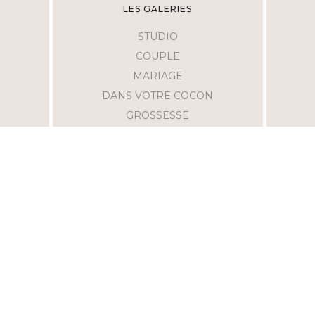
LES GALERIES
STUDIO
COUPLE
MARIAGE
DANS VOTRE COCON
GROSSESSE
AIDES
MENTIONS LÉGALES
C.C.V
F.A.Q
POLITIQUE DE CONFIDENTIALITÉ
ME SUIVRE