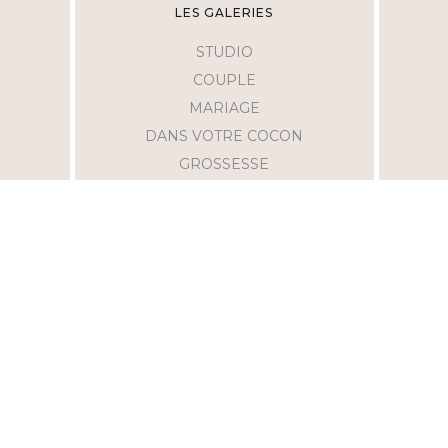
LES GALERIES
STUDIO
COUPLE
MARIAGE
DANS VOTRE COCON
GROSSESSE
AIDES
MENTIONS LÉGALES
C.C.V
F.A.Q
POLITIQUE DE CONFIDENTIALITÉ
ME SUIVRE